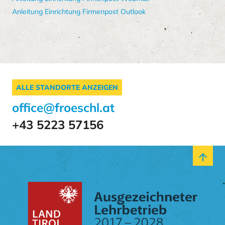
Anleitung Einrichtung Firmenpost Outlook
ALLE STANDORTE ANZEIGEN
office@froeschl.at
+43 5223 57156
arrow_upward