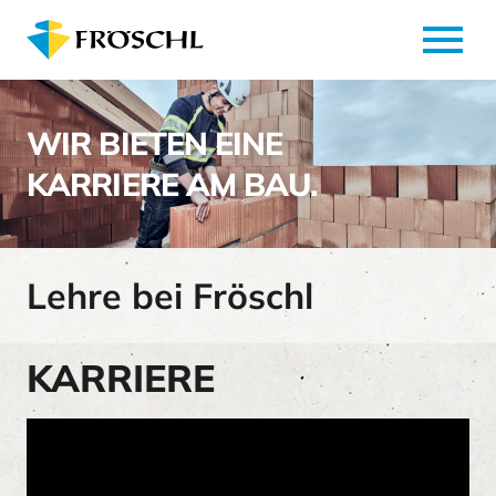
menu
WIR BIETEN EINE
KARRIERE AM BAU.
Lehre bei Fröschl
KARRIERE