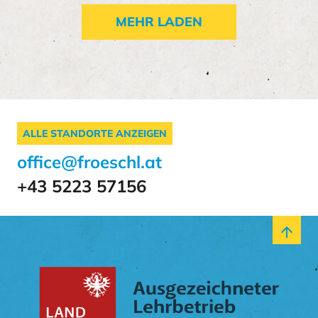
MEHR LADEN
ALLE STANDORTE ANZEIGEN
office@froeschl.at
+43 5223 57156
arrow_upward