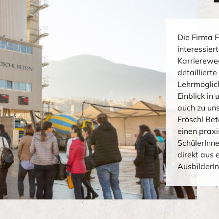
Die Firma F
interessier
Karriereweg
detailliert
Lehrmöglic
Einblick in
auch zu uns
Fröschl Be
einen praxi
SchülerInne
direkt aus 
AusbilderI