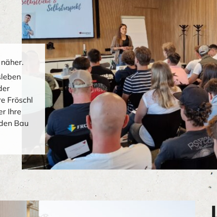
 näher.
sleben
der
e Fröschl
er Ihre
 den Bau