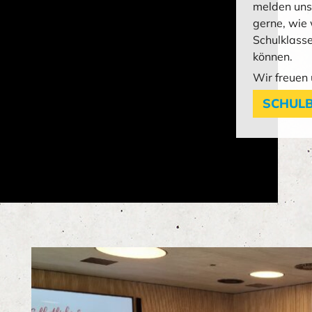
melden uns 
gerne, wie 
Schulklass
können.
Wir freuen 
SCHUL