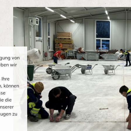
igung von
eben wir
 Ihre
n, können
sse
ie die
unserer
Augen zu