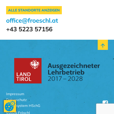
ALLE STANDORTE ANZEIGEN
office@froeschl.at
+43 5223 57156
arrow_upward
Impressum
Datenschutz
Meldesystem HSchG
©2026 Fröschl