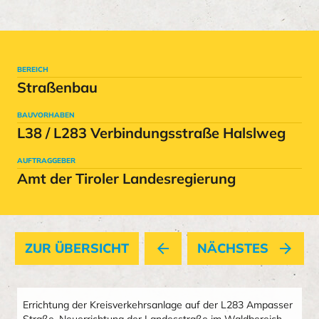
BEREICH
Straßenbau
BAUVORHABEN
L38 / L283 Verbindungsstraße Halslweg
AUFTRAGGEBER
Amt der Tiroler Landesregierung
ZUR ÜBERSICHT
arrow_back
NÄCHSTES
arrow_forward
Errichtung der Kreisverkehrsanlage auf der L283 Ampasser