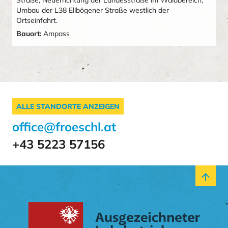
Straße, Neuerrichtung der Landesstraße im Waldbereich,
Umbau der L38 Ellbögener Straße westlich der
Ortseinfahrt.
Bauort:
Ampass
ALLE STANDORTE ANZEIGEN
office@froeschl.at
+43 5223 57156
arrow_upward