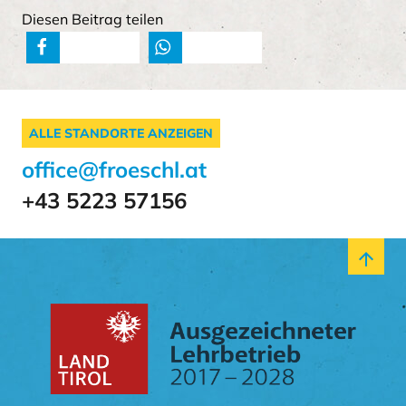
Diesen Beitrag teilen
teilen
teilen
ALLE STANDORTE ANZEIGEN
office@froeschl.at
+43 5223 57156
arrow_upward