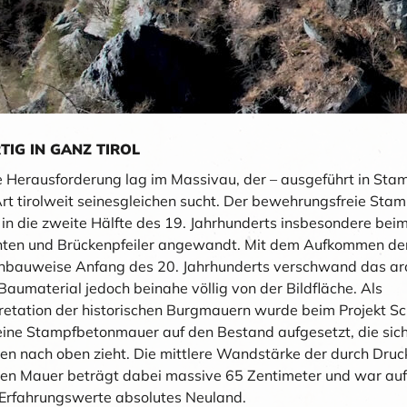
TIG IN GANZ TIROL
e Herausforderung lag im Massivau, der – ausgeführt in Sta
Art tirolweit seinesgleichen sucht. Der bewehrungsfreie Sta
 in die zweite Hälfte des 19. Jahrhunderts insbesondere bei
en und Brückenpfeiler angewandt. Mit dem Aufkommen de
nbauweise Anfang des 20. Jahrhunderts verschwand das ar
aumaterial jedoch beinahe völlig von der Bildfläche. Als
retation der historischen Burgmauern wurde beim Projekt Sc
eine Stampfbetonmauer auf den Bestand aufgesetzt, die sic
en nach oben zieht. Die mittlere Wandstärke der durch Dru
ten Mauer beträgt dabei massive 65 Zentimeter und war au
 Erfahrungswerte absolutes Neuland.