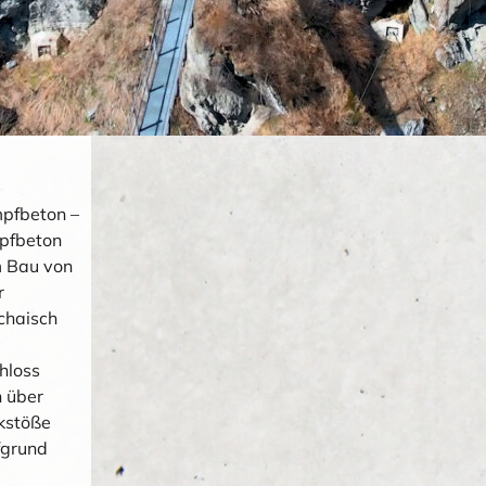
mpfbeton –
mpfbeton
m Bau von
r
chaisch
hloss
h über
ckstöße
fgrund