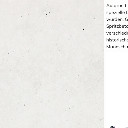
Aufgrund 
spezielle 
wurden. G
Spritzbet
verschied
historisc
Mannschaf