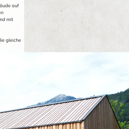
bäude auf
en
nd mit
ie gleiche