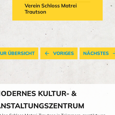
Verein Schloss Matrei
Trautson
UR ÜBERSICHT
arrow_back
VORIGES
NÄCHSTES
arrow_
MODERNES KULTUR- &
ANSTALTUNGSZENTRUM