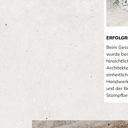
ERFOLGR
Beim Gesa
wurde ber
hinsichtl
Architekt
einheitli
Handwerkl
und der B
Stampfbet