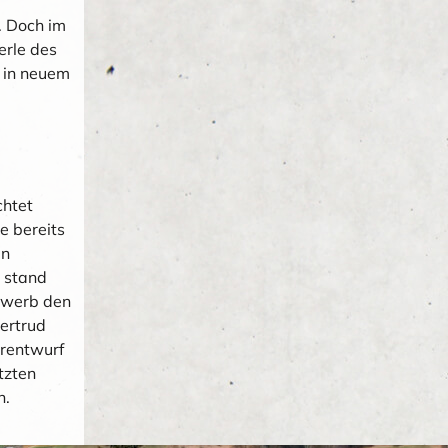
. Doch im
erle des
r in neuem
chtet
e bereits
in
g stand
bewerb den
ertrud
erentwurf
tzten
n.