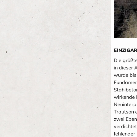
EINZIGAR
Die größt
in dieser 
wurde bis
Fundament
Stahlbeto
wirkende B
Neuinterp
Trautson 
zwei Eben
verdichte
fehlender