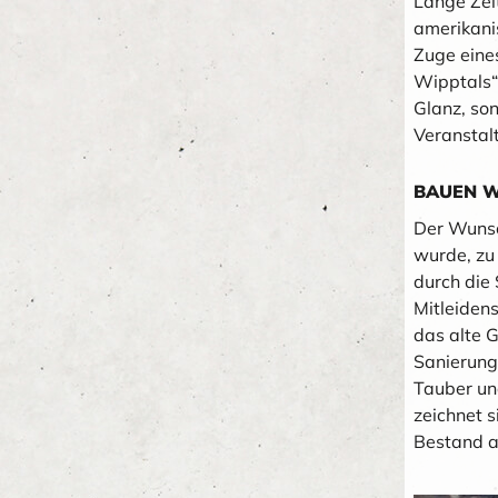
Lange Zeit
amerikani
Zuge eines
Wipptals“
Glanz, son
Veranstal
BAUEN W
Der Wunsch
wurde, zu
durch die
Mitleidens
das alte G
Sanierung
Tauber un
zeichnet 
Bestand au