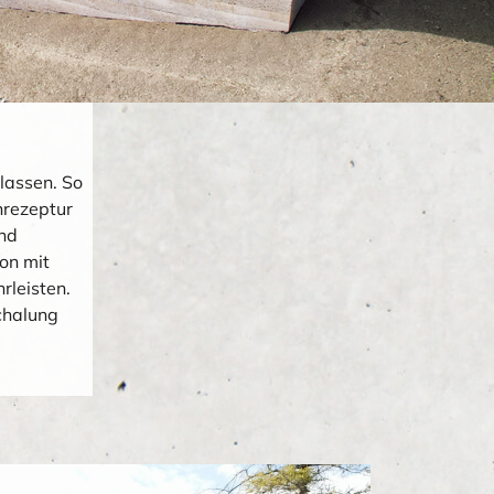
lassen. So
nrezeptur
und
on mit
rleisten.
chalung