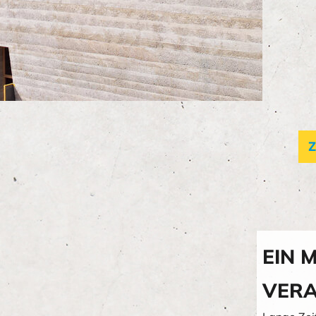
Z
EIN 
VER