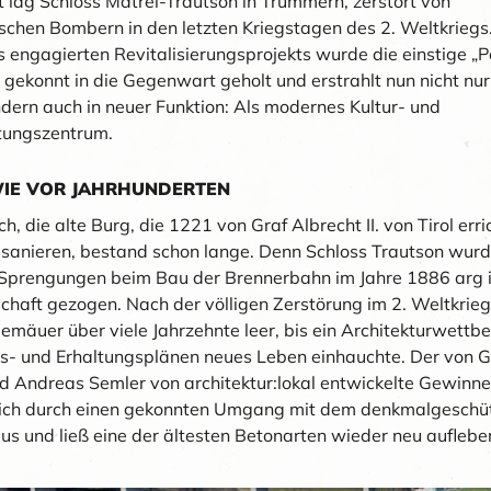
 lag Schloss Matrei-Trautson in Trümmern, zerstört von
schen Bombern in den letzten Kriegstagen des 2. Weltkriegs
 engagierten Revitalisierungsprojekts wurde die einstige „P
 gekonnt in die Gegenwart geholt und erstrahlt nun nicht nu
dern auch in neuer Funktion: Als modernes Kultur- und
tungszentrum.
IE VOR JAHRHUNDERTEN
, die alte Burg, die 1221 von Graf Albrecht II. von Tirol erri
 sanieren, bestand schon lange. Denn Schloss Trautson wurd
 Sprengungen beim Bau der Brennerbahn im Jahre 1886 arg 
chaft gezogen. Nach der völligen Zerstörung im 2. Weltkrie
emäuer über viele Jahrzehnte leer, bis ein Architekturwett
s- und Erhaltungsplänen neues Leben einhauchte. Der von G
d Andreas Semler von architektur:lokal entwickelte Gewinn
sich durch einen gekonnten Umgang mit dem denkmalgeschü
s und ließ eine der ältesten Betonarten wieder neu auflebe