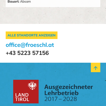
Bauort:
Absam
ALLE STANDORTE ANZEIGEN
office@froeschl.at
+43 5223 57156
arrow_upward