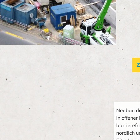
Z
Neubau de
in offene
barrieref
nördlich 