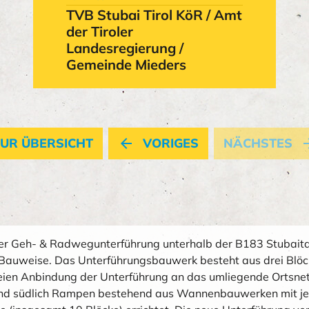
TVB Stubai Tirol KöR / Amt
der Tiroler
Landesregierung /
Gemeinde Mieders
UR ÜBERSICHT
arrow_back
VORIGES
NÄCHSTES
arrow_
r Geh- & Radwegunterführung unterhalb der B183 Stubaita
r Bauweise. Das Unterführungsbauwerk besteht aus drei Blöc
reien Anbindung der Unterführung an das umliegende Ortsne
und südlich Rampen bestehend aus Wannenbauwerken mit je