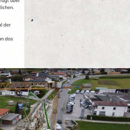
fügt über
lichen.
l der
an das