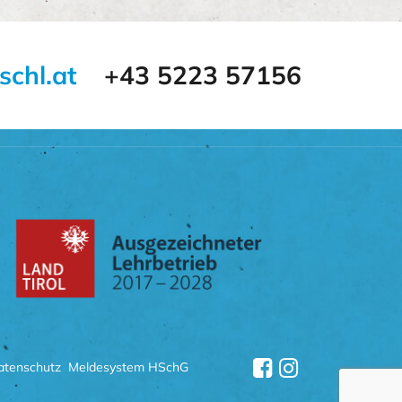
schl.at
+43 5223 57156
atenschutz
Meldesystem HSchG