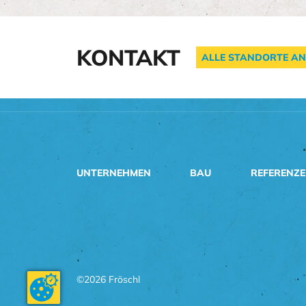
KONTAKT
ALLE STANDORTE AN
UNTERNEHMEN
BAU
REFERENZ
©2026 Fröschl