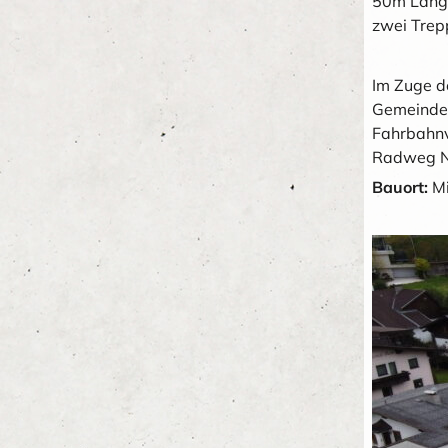
50m Länge
zwei Trep
Im Zuge d
Gemeinde 
Fahrbahnv
Radweg Ne
Bauort:
M