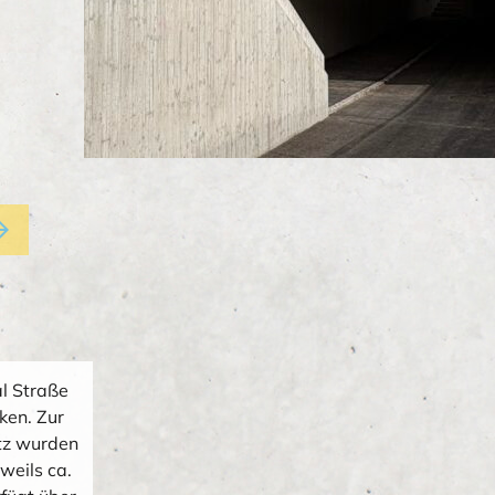
forward
l Straße
ken. Zur
tz wurden
weils ca.