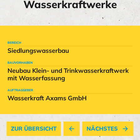
Wasserkraftwerke
BEREICH
Siedlungswasserbau
BAUVORHABEN
Neubau Klein- und Trinkwasserkraftwerk
mit Wasserfassung
AUFTRAGGEBER
Wasserkraft Axams GmbH
ZUR ÜBERSICHT
arrow_back
NÄCHSTES
arrow_forward