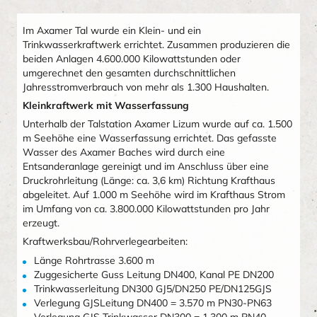
Im Axamer Tal wurde ein Klein- und ein
Trinkwasserkraftwerk errichtet. Zusammen produzieren die
beiden Anlagen 4.600.000 Kilowattstunden oder
umgerechnet den gesamten durchschnittlichen
Jahresstromverbrauch von mehr als 1.300 Haushalten.
Kleinkraftwerk mit Wasserfassung
Unterhalb der Talstation Axamer Lizum wurde auf ca. 1.500
m Seehöhe eine Wasserfassung errichtet. Das gefasste
Wasser des Axamer Baches wird durch eine
Entsanderanlage gereinigt und im Anschluss über eine
Druckrohrleitung (Länge: ca. 3,6 km) Richtung Krafthaus
abgeleitet. Auf 1.000 m Seehöhe wird im Krafthaus Strom
im Umfang von ca. 3.800.000 Kilowattstunden pro Jahr
erzeugt.
Kraftwerksbau/Rohrverlegearbeiten:
Länge Rohrtrasse 3.600 m
Zuggesicherte Guss Leitung DN400, Kanal PE DN200
Trinkwasserleitung DN300 GJ5/DN250 PE/DN125GJS
Verlegung GJSLeitung DN400 = 3.570 m PN30-PN63