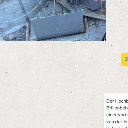
Z
Der Hochb
Brillenbe
einer vor
von der S