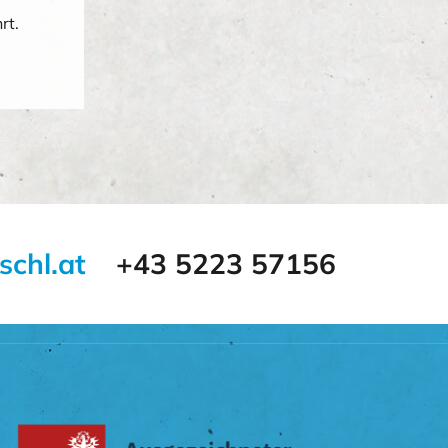
rt.
schl.at
+43 5223 57156