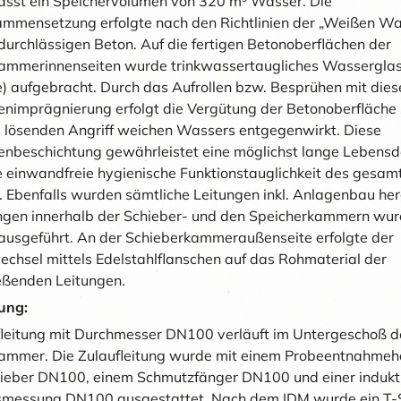
fasst ein Speichervolumen von 320 m³ Wasser. Die
mmensetzung erfolgte nach den Richtlinien der „Weißen Wa
urchlässigen Beton. Auf die fertigen Betonoberflächen der
ammerinnenseiten wurde trinkwassertaugliches Wassergla
e) aufgebracht. Durch das Aufrollen bzw. Besprühen mit dies
enimprägnierung erfolgt die Vergütung der Betonoberfläche 
 lösenden Angriff weichen Wassers entgegenwirkt. Diese
enbeschichtung gewährleistet eine möglichst lange Lebens
e einwandfreie hygienische Funktionstauglichkeit des gesam
 Ebenfalls wurden sämtliche Leitungen inkl. Anlagenbau herg
ungen innerhalb der Schieber- und den Speicherkammern wur
 ausgeführt. An der Schieberkammeraußenseite erfolgte der
echsel mittels Edelstahlflanschen auf das Rohmaterial der
eßenden Leitungen.
tung:
fleitung mit Durchmesser DN100 verläuft im Untergeschoß d
ammer. Die Zulaufleitung wurde mit einem Probeentnahmeh
ieber DN100, einem Schmutzfänger DN100 und einer indukt
smessung DN100 ausgestattet. Nach dem IDM wurde ein T-