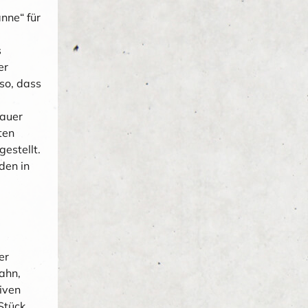
nne“ für
s
er
so, dass
dauer
ten
estellt.
den in
er
ahn,
iven
Stück,