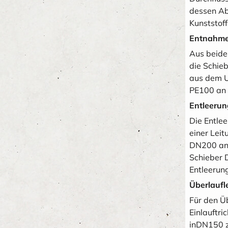
dessen Ab
Kunststof
Entnahme
Aus beide
die Schie
aus dem U
PE100 an 
Entleerun
Die Entle
einer Lei
DN200 ang
Schieber 
Entleerun
Überlaufl
Für den Ü
Einlauftri
inDN150 z