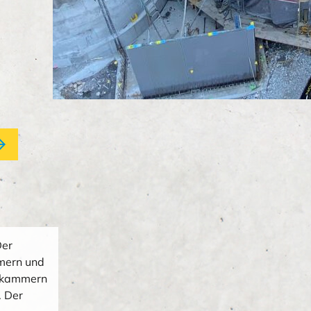
forward
Der
mern und
erkammern
. Der