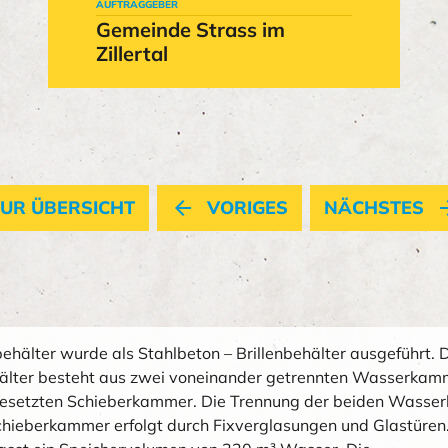
AUFTRAGGEBER
Gemeinde Strass im
Zillertal
UR ÜBERSICHT
arrow_back
VORIGES
NÄCHSTES
arrow_
ehälter wurde als Stahlbeton – Brillenbehälter ausgeführt. 
hälter besteht aus zwei voneinander getrennten Wasserkam
gesetzten Schieberkammer. Die Trennung der beiden Wass
chieberkammer erfolgt durch Fixverglasungen und Glastüren