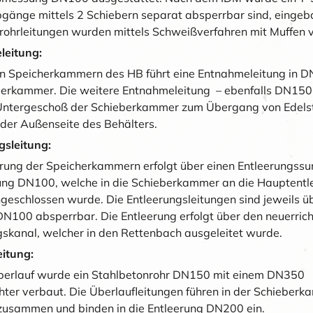
gänge mittels 2 Schiebern separat absperrbar sind, eingeba
frohrleitungen wurden mittels Schweißverfahren mit Muffen v
leitung:
n Speicherkammern des HB führt eine Entnahmeleitung in D
berkammer. Die weitere Entnahmeleitung – ebenfalls DN150 
ntergeschoß der Schieberkammer zum Übergang von Edelst
der Außenseite des Behälters.
gsleitung:
erung der Speicherkammern erfolgt über einen Entleerungss
tung DN100, welche in die Schieberkammer an die Hauptentl
eschlossen wurde. Die Entleerungsleitungen sind jeweils ü
DN100 absperrbar. Die Entleerung erfolgt über den neuerric
gskanal, welcher in den Rettenbach ausgeleitet wurde.
eitung:
berlauf wurde ein Stahlbetonrohr DN150 mit einem DN350
chter verbaut. Die Überlaufleitungen führen in der Schieber
usammen und binden in die Entleerung DN200 ein.