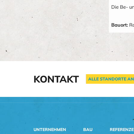
Die Be- u
Bauort:
Ro
KONTAKT
ALLE STANDORTE AN
UNTERNEHMEN
BAU
REFERENZ