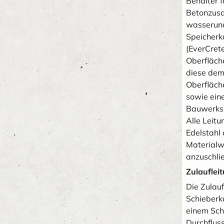
Behälter 
Betonzusa
wasserund
Speicherk
(EverCret
Oberfläch
diese dem
Oberfläch
sowie ein
Bauwerks.
Alle Leit
Edelstahl
Materialw
anzuschli
Zulauflei
Die Zulau
Schieberk
einem Sch
Durchflus