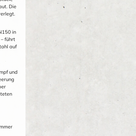
ut. Die
erlegt.
N150 in
– führt
ahl auf
umpf und
eerung
ber
hteten
kammer