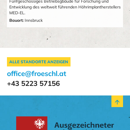
Fünfgeschossiges Betriebsgbäude für Forschung und
Entwicklung des weltweit führenden Höhrimplantherstellers
MED-EL.
Bauort:
Innsbruck
ALLE STANDORTE ANZEIGEN
office@froeschl.at
+43 5223 57156
arrow_upward