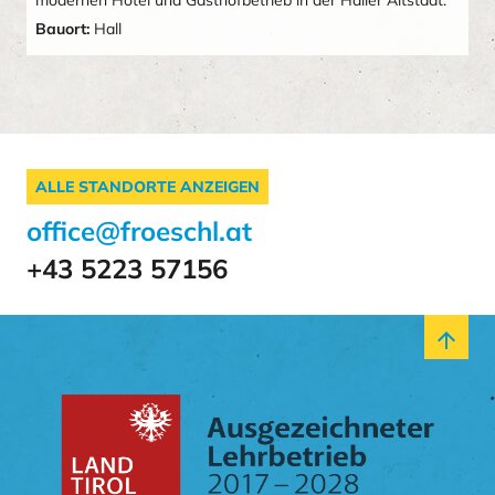
modernen Hotel und Gasthofbetrieb in der Haller Altstadt.
Bauort:
Hall
ALLE STANDORTE ANZEIGEN
office@froeschl.at
+43 5223 57156
arrow_upward