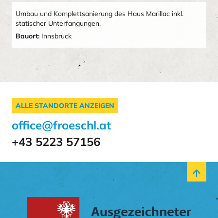
Umbau und Komplettsanierung des Haus Marillac inkl.
statischer Unterfangungen.
Bauort:
Innsbruck
ALLE STANDORTE ANZEIGEN
office@froeschl.at
+43 5223 57156
arrow_upward