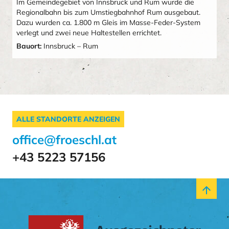
Im Gemeindegebiet von Innsbruck und Rum wurde die
Regionalbahn bis zum Umstiegbahnhof Rum ausgebaut.
Dazu wurden ca. 1.800 m Gleis im Masse-Feder-System
verlegt und zwei neue Haltestellen errichtet.
Bauort:
Innsbruck – Rum
ALLE STANDORTE ANZEIGEN
office@froeschl.at
+43 5223 57156
arrow_upward