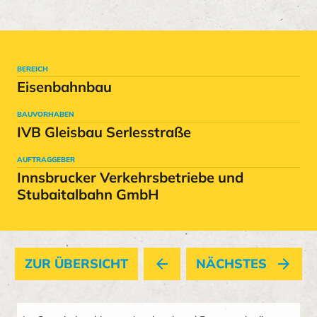
BEREICH
Eisenbahnbau
BAUVORHABEN
IVB Gleisbau Serlesstraße
AUFTRAGGEBER
Innsbrucker Verkehrsbetriebe und
Stubaitalbahn GmbH
ZUR ÜBERSICHT
arrow_back
NÄCHSTES
arrow_forward