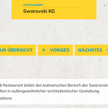
AUFTRAGGEBER
Swarovski KG
UR ÜBERSICHT
arrow_back
VORIGES
NÄCHSTES
arrow_
& Restaurant bildet den kulinarischen Bereich der Swarovski
lten in außergewöhnlicher architektonischer Gestaltung.
attens