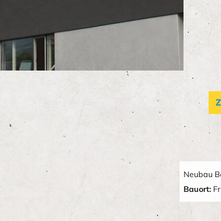
Z
Neubau B
Bauort:
Fr