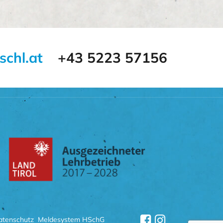
schl.at
+43 5223 57156
atenschutz
Meldesystem HSchG