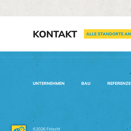
KONTAKT
ALLE STANDORTE AN
UNTERNEHMEN
BAU
REFERENZ
©2026 Fröschl