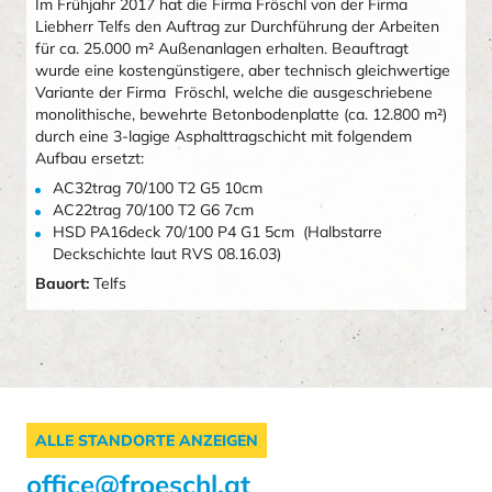
Im Frühjahr 2017 hat die Firma Fröschl von der Firma
Liebherr Telfs den Auftrag zur Durchführung der Arbeiten
für ca. 25.000 m² Außenanlagen erhalten. Beauftragt
wurde eine kostengünstigere, aber technisch gleichwertige
Variante der Firma Fröschl, welche die ausgeschriebene
monolithische, bewehrte Betonbodenplatte (ca. 12.800 m²)
durch eine 3-lagige Asphalttragschicht mit folgendem
Aufbau ersetzt:
AC32trag 70/100 T2 G5 10cm
AC22trag 70/100 T2 G6 7cm
HSD PA16deck 70/100 P4 G1 5cm (Halbstarre
Deckschichte laut RVS 08.16.03)
Bauort:
Telfs
ALLE STANDORTE ANZEIGEN
office@froeschl.at