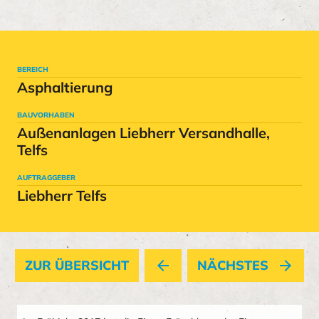
BEREICH
Asphaltierung
BAUVORHABEN
Außenanlagen Liebherr Versandhalle,
Telfs
AUFTRAGGEBER
Liebherr Telfs
ZUR ÜBERSICHT
arrow_back
NÄCHSTES
arrow_forward