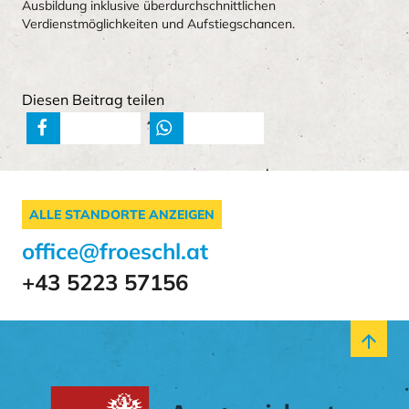
Ausbildung inklusive überdurchschnittlichen
Verdienstmöglichkeiten und Aufstiegschancen.
Diesen Beitrag teilen
teilen
teilen
ALLE STANDORTE ANZEIGEN
office@froeschl.at
+43 5223 57156
arrow_upward