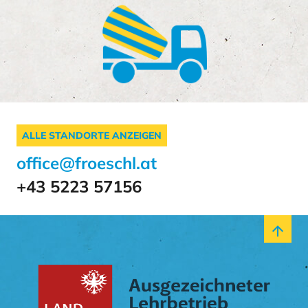
ALLE STANDORTE ANZEIGEN
office@froeschl.at
+43 5223 57156
arrow_upward