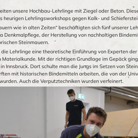
iten unsere Hochbau-Lehrlinge mit Ziegel oder Beton. Diese
 heurigen Lehrlingsworkshops gegen Kalk- und Schieferste
uern wie in alten Zeiten“ beschäftigten sich fünf unserer Le
 Denkmalpflege, der Herstellung von nachhaltigen Bindemit
orischen Steinmauern.
 die Lehrlinge eine theoretische Einführung von Experten der
n Materialkunde. Mit der richtigen Grundlage im Gepäck ging
in Innsbruck. Dort schulte man die Jungs im Setzen von Stei
ften mit historischen Bindemitteln arbeiten, die von der Univ
 wurden. Auch die Verputztechniken wurden verfeinert.